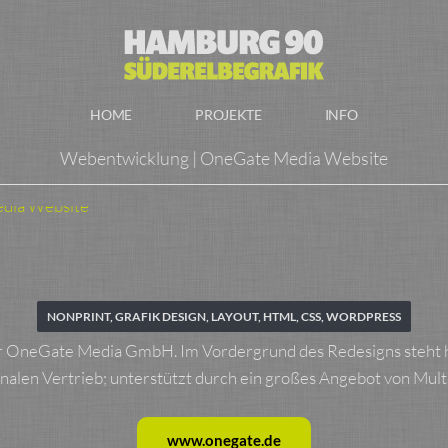
HOME
PROJEKTE
INFO
Webentwicklung | OneGate Media Website
NONPRINT, GRAFIK DESIGN, LAYOUT, HTML, CSS, WORDPRESS
er OneGate Media GmbH. Im Vordergrund des Redesigns steht hi
alen Vertrieb; unterstützt durch ein großes Angebot von Multi
www.onegate.de