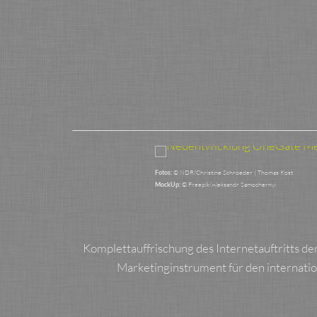
Skip
to
content
© NDR/Christine Schroeder | Thomas Kost
Fotos:
© Freepik/Aleksandr Samochernyi
MockUp:
Komplettauffrischung des Internetauftritts d
Marketinginstrument für den internation